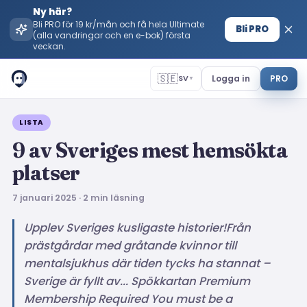
Ny här?
Bli PRO för 19 kr/mån och få hela Ultimate
Bli PRO
(alla vandringar och en e-bok) första
veckan.
🇸🇪
Logga in
PRO
SV
▼
← Bloggen
LISTA
9 av Sveriges mest hemsökta
platser
7 januari 2025
·
2
min läsning
Upplev Sveriges kusligaste historier!Från
prästgårdar med gråtande kvinnor till
mentalsjukhus där tiden tycks ha stannat –
Sverige är fyllt av... Spökkartan Premium
Membership Required You must be a