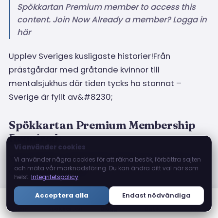
Spökkartan Premium member to access this
content. Join Now Already a member? Logga in
här
Upplev Sveriges kusligaste historier!Från
prästgårdar med gråtande kvinnor till
mentalsjukhus där tiden tycks ha stannat –
Sverige är fyllt av&#8230;
Spökkartan Premium Membership
Required
Vi använder cookies
You must be a Spökkartan Premium member to
Vi använder några cookies för att räkna besök, förbättra sajten
och mäta vår marknadsföring. Du kan ändra ditt val när som
access this content.
helst.
Integritetspolicy
Acceptera alla
Endast nödvändiga
Join Now
Hem
Spökkartan
Blogg
Butik
Mer