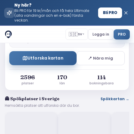
Ny här?
Bli PRO för 19 kr/mån och få hela Ultimate
Bli PRO
(alla vandringar och en e-bok) första
veckan.
🇸🇪
Logga in
PRO
SV
▼
Sök plats eller stad
Utforska kartan
📍
Nära mig
2596
170
114
platser
län
bokningsbara
👻 Spökplatser i Sverige
Spökkartan
→
Hemsökta platser att utforska där du bor.