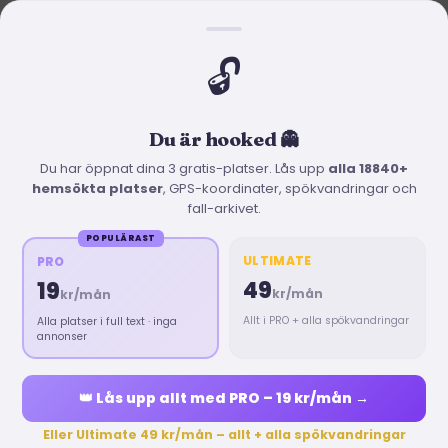
Ny här?
Spökkartan
Klara kyrkogård och nunnan i svart
Bli PRO för 19 kr/mån och få hela Ultimate
Bli PRO
(alla vandringar och en e-bok) första
🔓
veckan.
1
/
4
🇸🇪
Logga in
PRO
SV
▼
Sök plats eller stad
Du är hooked 👻
Du har öppnat dina 3 gratis-platser. Lås upp
alla
18840
+
hemsökta platser
, GPS-koordinater, spökvandringar och
Utforska kartan
📍
Nära mig
fall-arkivet.
POPULÄRAST
2596
170
114
ULTIMATE
PRO
platser
län
bokningsbara
49
19
kr
/mån
kr
/mån
Allt i PRO + alla spökvandringar
Alla platser i full text · inga
👻 Spökplatser i Sverige
Spökkartan
→
annonser
Hemsökta platser att utforska där du bor.
👑
Lås upp allt med PRO – 19 kr/mån →
Eller Ultimate 49 kr/mån – allt + alla spökvandringar